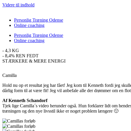
Videre til indhold
Personlig Træning Odense
Online coaching
Personlig Træning Odense
Online coaching
- 4,3 KG
- 8,4% REN FEDT
STÆRKERE & MERE ENERGI
Camilla
Hold nu op et resultat jeg har fået! Jeg kom til Kenneth fordi jeg skul
dårlig form til at være fit! Jeg vil anbefale alle der drømmer om en f
Af Kenneth Schandorf
Tjek lige Camilla´s video herunder også. Hun forklarer lidt om hendes
træningen og den nye livsstil ikke er noget problem længere 🙂