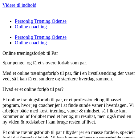
Videre til indhold
Personlig Træning Odense
Online coaching
Personlig Træning Odense
Online coaching
Online træningsforløb til Par
Spar penge, og få et sjovere forløb som par.
Med et online træningsforløb til par, får i en livstilsændring der varer
ved, så i kan få en sundere og stærkere hverdag sammen.
Hvad er et online forløb til par?
Et online træningsforløb til par, er et professionelt og tilpasset
program, hvor jeg coacher jer i at finde sunde vaner i hverdagen. Vi
arbejder både med kost, træning, vaner & mindset, så I ikke kun
kommer ud af forløbet med et her og nu resultat, men også med en
ny viden & redskaber I kan bruge resten af livet.
Et online træningsforløb til par tilbyder jer en masse fordele, specielt
fordi det foregår digitalt. Vi kan kommunikere og samarbejde uanset