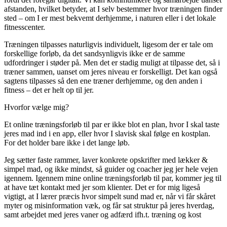
afstanden, hvilket betyder, at I selv bestemmer hvor træningen finder
sted – om I er mest bekvemt derhjemme, i naturen eller i det lokale
fitnesscenter.
Træningen tilpasses naturligvis individuelt, ligesom der er tale om
forskellige forløb, da det sandsynligvis ikke er de samme
udfordringer i støder på. Men det er stadig muligt at tilpasse det, så i
træner sammen, uanset om jeres niveau er forskelligt. Det kan også
sagtens tilpasses så den ene træner derhjemme, og den anden i
fitness – det er helt op til jer.
Hvorfor vælge mig?
Et online træningsforløb til par er ikke blot en plan, hvor I skal taste
jeres mad ind i en app, eller hvor I slavisk skal følge en kostplan.
For det holder bare ikke i det lange løb.
Jeg sætter faste rammer, laver konkrete opskrifter med lækker &
simpel mad, og ikke mindst, så guider og coacher jeg jer hele vejen
igennem. Igennem mine online træningsforløb til par, kommer jeg til
at have tæt kontakt med jer som klienter. Det er for mig ligeså
vigtigt, at I lærer præcis hvor simpelt sund mad er, når vi får skåret
myter og misinformation væk, og får sat struktur på jeres hverdag,
samt arbejdet med jeres vaner og adfærd ifh.t. træning og kost